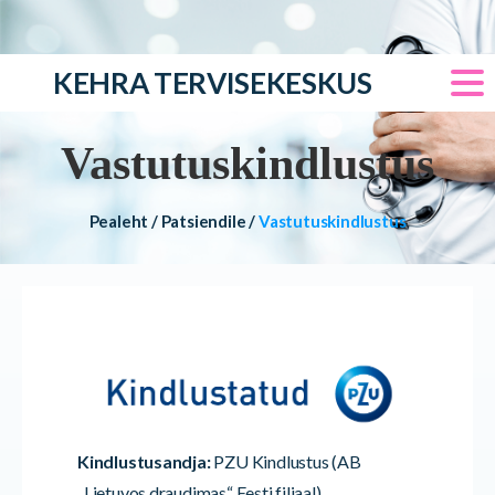
KEHRA TERVISEKESKUS
Vastutuskindlustus
Pealeht
/
Patsiendile
/
Vastutuskindlustus
Kindlustusandja:
PZU Kindlustus (AB
„Lietuvos draudimas“ Eesti filiaal)