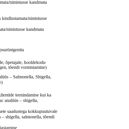
tamata/nimistusse kandmata
s kindlustamata/nimistusse
ta/nimistusse kandmata
psuröntgenita
ale, õpetajale, hooldekodu
tgen, tõendi vormistamine)
lüüs – Salmonella, Shigella,
e)
klientide teenindamise
kui ka
c analüüs – shigella,
sete saadustega kokkupuutuvale
– shigella, salmonella, tõendi
ljastamine