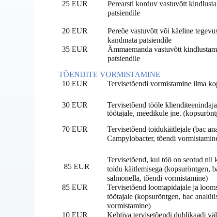
25 EUR
Perearsti korduv vastuvõtt kindlus
patsiendile
20 EUR
Pereõe vastuvõtt või käeline tegevu
kandmata patsiendile
35 EUR
Ämmaemanda vastuvõtt kindlustama
patsiendile
TÕENDITE VORMISTAMINE
10 EUR
Tervisetõendi vormistamine ilma ko
30 EUR
Tervisetõend tööle klienditeenindaj
töötajale, meedikule jne. (kopsurön
70 EUR
Tervisetõend
toidukäitlejale
(bac ana
Campylobacter, tõendi vormistamin
Tervisetõend, kui töö on seotud nii
85 EUR
toidu käitlemisega
(kopsuröntgen, ba
salmonella, tõendi vormistamine)
85 EUR
Tervisetõend
loomapidajale
ja loom
töötajale
(kopsuröntgen, bac analüüs 
vormistamine)
10 EUR
Kehtiva tervisetõendi dublikaadi vä